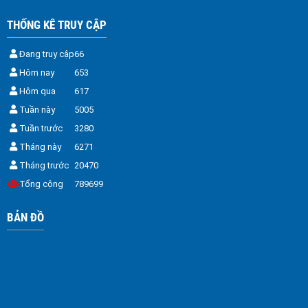
THỐNG KÊ TRUY CẬP
Đang truy cập
66
Hôm nay
653
Hôm qua
617
Tuần này
5005
Tuần trước
3280
Tháng này
6271
Tháng trước
20470
Tổng cộng
789699
BẢN ĐỒ