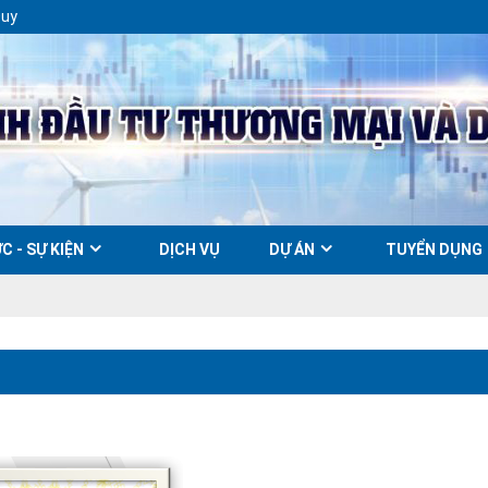
Duy
C - SỰ KIỆN
DỊCH VỤ
DỰ ÁN
TUYỂN DỤNG