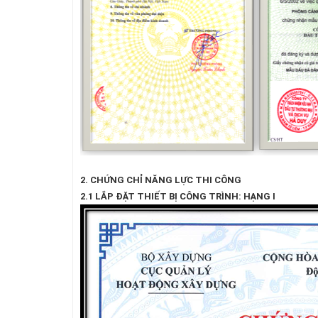
2. CHỨNG CHỈ NĂNG LỰC THI CÔNG
2.1 LẮP ĐẶT THIẾT BỊ CÔNG TRÌNH: HẠNG I