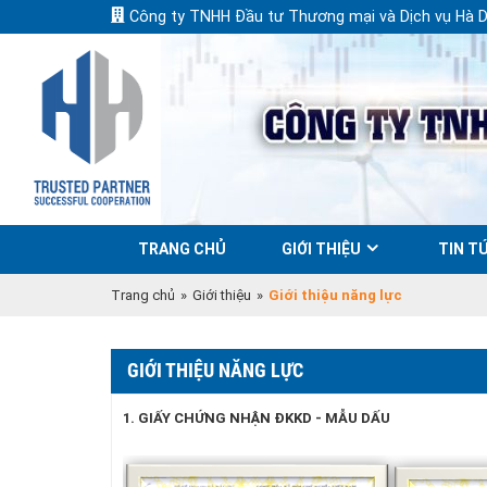
Công ty TNHH Đầu tư Thương mại và Dịch vụ Hà 
TRANG CHỦ
GIỚI THIỆU
TIN TỨ
Trang chủ
»
Giới thiệu
»
Giới thiệu năng lực
GIỚI THIỆU NĂNG LỰC
1. GIẤY CHỨNG NHẬN ĐKKD - MẪU DẤU