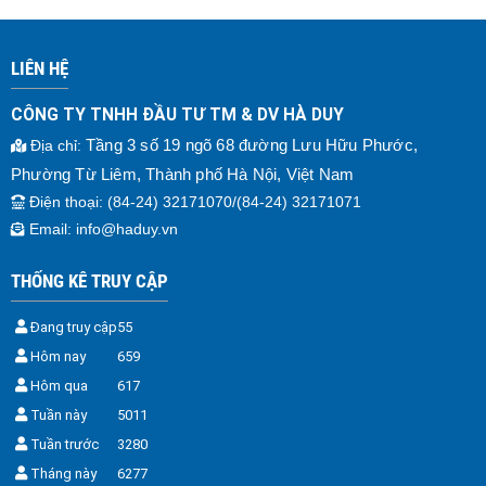
LIÊN HỆ
CÔNG TY TNHH ĐẦU TƯ TM & DV HÀ DUY
Tầng 3 số 19 ngõ 68 đường Lưu Hữu Phước,
Địa chỉ
:
Phường Từ Liêm, Thành phố Hà Nội, Việt Nam
Điện thoại
: (84-24) 32171070/(84-24) 32171071
Email:
info@haduy.vn
THỐNG KÊ TRUY CẬP
Đang truy cập
55
Hôm nay
659
Hôm qua
617
Tuần này
5011
Tuần trước
3280
Tháng này
6277