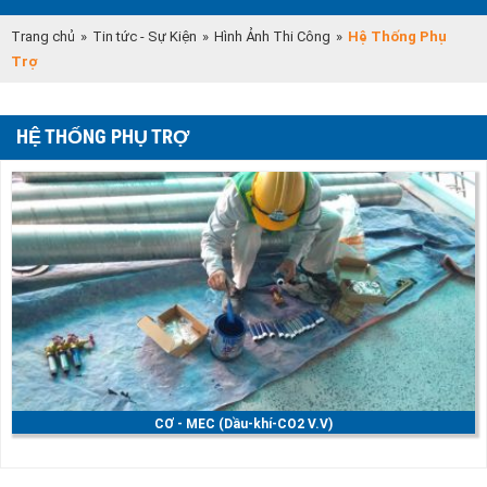
Trang chủ
»
Tin tức - Sự Kiện
»
Hình Ảnh Thi Công
»
Hệ Thống Phụ
Trợ
HỆ THỐNG PHỤ TRỢ
CƠ - MEC (Dầu-khí-CO2 V.V)