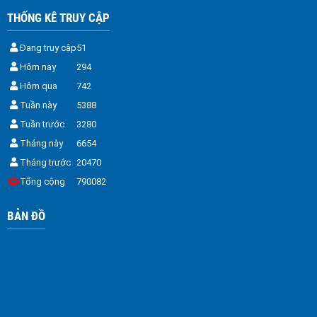
THỐNG KÊ TRUY CẬP
Đang truy cập
51
Hôm nay
294
Hôm qua
742
Tuần này
5388
Tuần trước
3280
Tháng này
6654
Tháng trước
20470
Tổng cộng
790082
BẢN ĐỒ