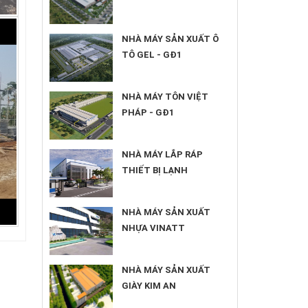
NHÀ MÁY SẢN XUẤT Ô
TÔ GEL - GĐ1
NHÀ MÁY TÔN VIỆT
PHÁP - GĐ1
NHÀ MÁY LẮP RÁP
THIẾT BỊ LẠNH
NHÀ MÁY SẢN XUẤT
NHỰA VINATT
NHÀ MÁY SẢN XUẤT
GIÀY KIM AN