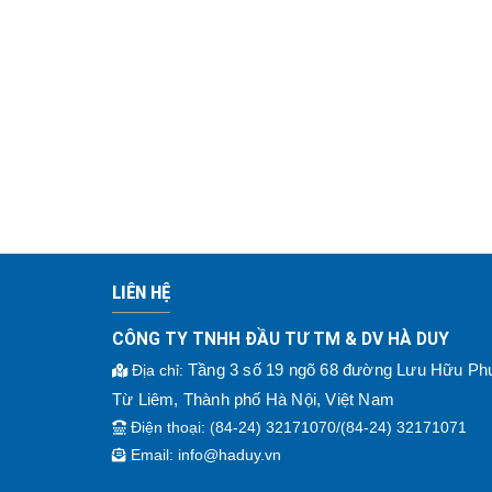
LIÊN HỆ
CÔNG TY TNHH ĐẦU TƯ TM & DV HÀ DUY
Tầng 3 số 19 ngõ 68 đường Lưu Hữu P
Địa chỉ
:
Từ Liêm, Thành phố Hà Nội, Việt Nam
Điện thoại
: (84-24) 32171070/(84-24) 32171071
Email:
info@haduy.vn