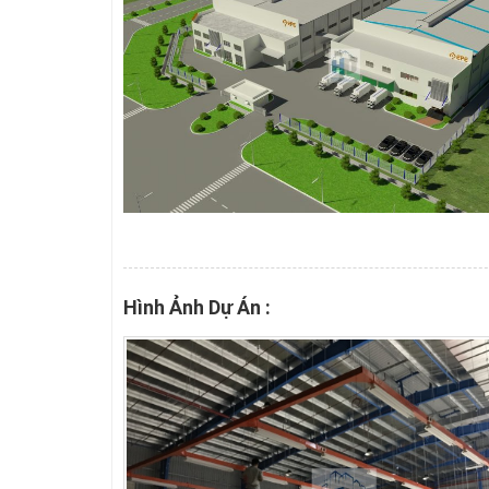
Hình Ảnh Dự Án :