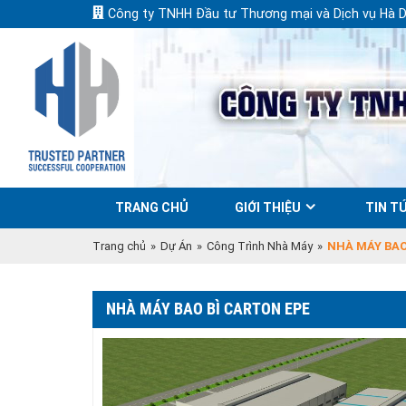
Công ty TNHH Đầu tư Thương mại và Dịch vụ Hà 
TRANG CHỦ
GIỚI THIỆU
TIN TỨ
Trang chủ
»
Dự Án
»
Công Trình Nhà Máy
»
NHÀ MÁY BAO
NHÀ MÁY BAO BÌ CARTON EPE