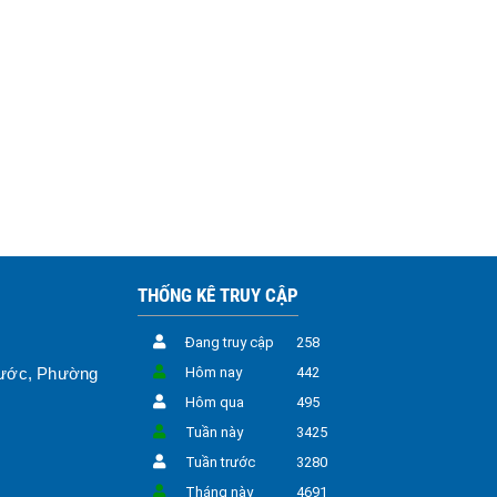
THỐNG KÊ TRUY CẬP
Đang truy cập
258
hước, Phường
Hôm nay
442
Hôm qua
495
Tuần này
3425
Tuần trước
3280
Tháng này
4691