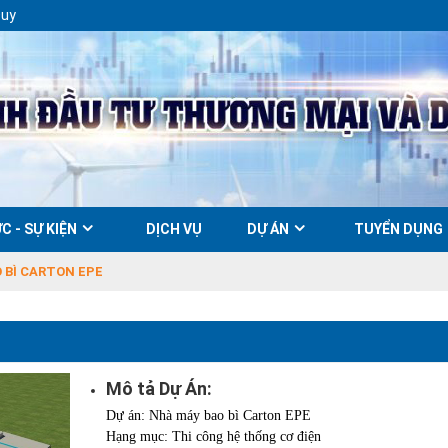
Duy
C - SỰ KIỆN
DỊCH VỤ
DỰ ÁN
TUYỂN DỤNG
 BÌ CARTON EPE
Mô tả Dự Án:
Dự án: Nhà máy bao bì Carton EPE
Hạng mục: Thi công hệ thống cơ điện