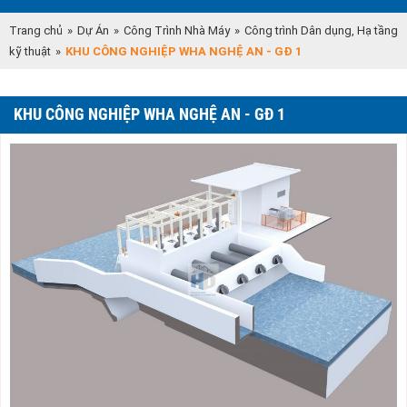
Trang chủ
»
Dự Án
»
Công Trình Nhà Máy
»
Công trình Dân dụng, Hạ tầng
kỹ thuật
»
KHU CÔNG NGHIỆP WHA NGHỆ AN - GĐ 1
KHU CÔNG NGHIỆP WHA NGHỆ AN - GĐ 1