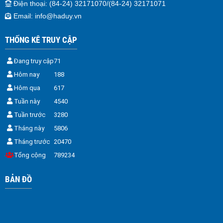
Điện thoại
: (84-24) 32171070/(84-24) 32171071
Email:
info@haduy.vn
THỐNG KÊ TRUY CẬP
Đang truy cập
71
Hôm nay
188
Hôm qua
617
Tuần này
4540
Tuần trước
3280
Tháng này
5806
Tháng trước
20470
Tổng cộng
789234
BẢN ĐỒ